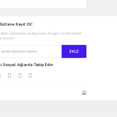
Bültene Kayıt Ol!
satları, kampanya ve duyuruları ile ilgili e-posta almak
er misiniz?
EKLE
zi Sosyal Ağlarda Takip Edin