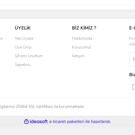
ÜYELİK
BİZ KİMİZ ?
E-
si
Yeni Üyelik
Hakkımızda
Fır
ist
Üye Girişi
Kurucumuz
Şifremi Unuttum
İletişim
Sepetiniz
Bi
gileriniz 256bit SSL sertifikası ile korunmaktadır.
ile
ideasoft
e-
hazırlandı.
ticaret
paketleri