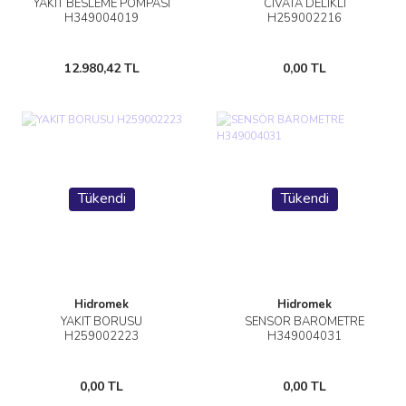
YAKIT BESLEME POMPASI
CİVATA DELİKLİ
H349004019
H259002216
12.980,42 TL
0,00 TL
Tükendi
Tükendi
Hidromek
Hidromek
YAKIT BORUSU
SENSÖR BAROMETRE
H259002223
H349004031
0,00 TL
0,00 TL