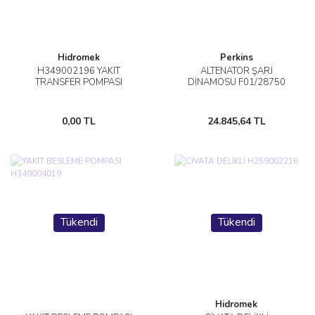
Hidromek
Perkins
H349002196 YAKIT
ALTENATÖR ŞARJ
TRANSFER POMPASI
DİNAMOSU F01/28750
0,00 TL
24.845,64 TL
Tükendi
Tükendi
Hidromek