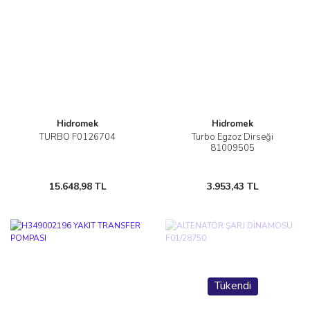
Hidromek
Hidromek
TURBO F0126704
Turbo Egzoz Dirseği
81009505
15.648,98 TL
3.953,43 TL
Tükendi