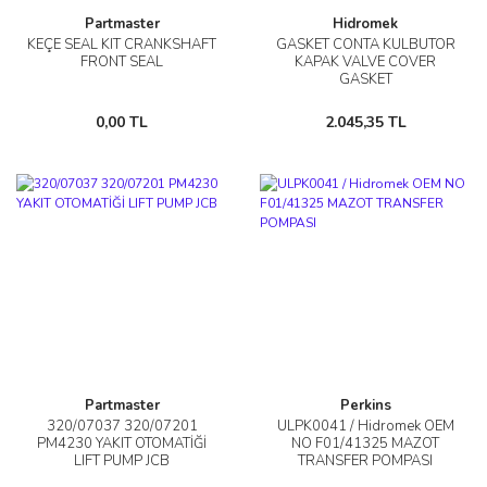
Partmaster
Hidromek
KEÇE SEAL KIT CRANKSHAFT
GASKET CONTA KULBUTOR
FRONT SEAL
KAPAK VALVE COVER
GASKET
0,00 TL
2.045,35 TL
Partmaster
Perkins
320/07037 320/07201
ULPK0041 / Hidromek OEM
PM4230 YAKIT OTOMATİĞİ
NO F01/41325 MAZOT
LIFT PUMP JCB
TRANSFER POMPASI