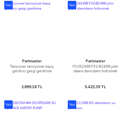
Yeni
Yeni
Partmaster
Partmaster
Tensioner tansiyoner kayış
F0182498 F01/82498 john
gerdirici gergi gerdirme
deere devirdaim hidromek
2.899,18 TL
5.423,39 TL
Yeni
Yeni