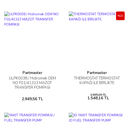
%20
Partmaster
Partmaster
ULPK0038 / Hidromek OEM
THERMOSTAT TERMOSTAT
NO F01/41323 MAZOT
KAPAĞI İLE BİRLİKTE
TRANSFER POMPASI
1.935,20 TL
1.548,16 TL
2.949,56 TL