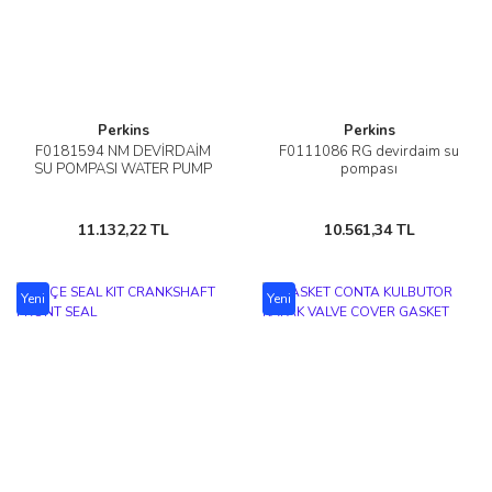
Perkins
Perkins
F0181594 NM DEVİRDAİM
F0111086 RG devirdaim su
SU POMPASI WATER PUMP
pompası
11.132,22 TL
10.561,34 TL
Yeni
Yeni