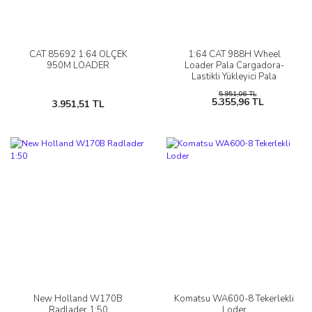
CAT 85692 1:64 ÖLÇEK
1:64 CAT 988H Wheel
950M LOADER
Loader Pala Cargadora-
Lastikli Yükleyici Pala
Cargadora
5.951,06 TL
5.355,96 TL
3.951,51 TL
New Holland W170B
Komatsu WA600-8 Tekerlekli
Radlader 1:50
Loder