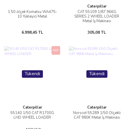
Caterpillar
1:50 ölçek Komatsu WA475-
CAT 55109 1/87 966G
10 Yükleyici Metal
SERİES 2 WHEEL LOADER
Metal İş Makinası
6.998,45 TL
305,08 TL
%20
Tükendi
Tükendi
Caterpillar
Caterpillar
55140 1/50 CAT R1700G
Norscot 55289 1/50 Ölçekli
LHD WHEEL LOADER
CAT 980K Metal İş Makinası