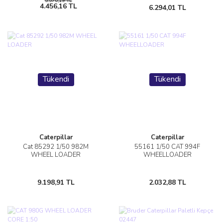
5.570,19 TL
4.456,16 TL
6.294,01 TL
Tükendi
Tükendi
Caterpillar
Caterpillar
Cat 85292 1/50 982M
55161 1/50 CAT 994F
WHEEL LOADER
WHEELLOADER
9.198,91 TL
2.032,88 TL