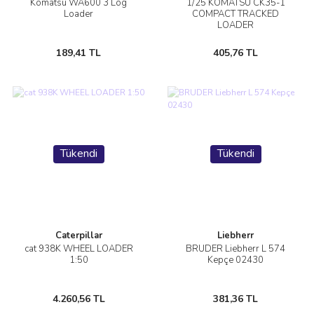
Komatsu WA600 3 Log
1/25 KOMATSU CK35-1
Loader
COMPACT TRACKED
LOADER
189,41 TL
405,76 TL
Tükendi
Tükendi
Caterpillar
Liebherr
cat 938K WHEEL LOADER
BRUDER Liebherr L 574
1:50
Kepçe 02430
4.260,56 TL
381,36 TL