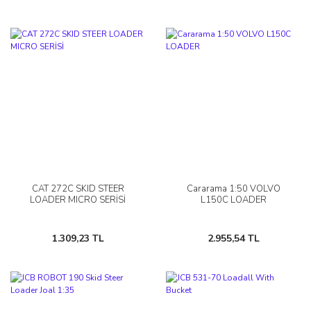
CAT 272C SKID STEER
Cararama 1:50 VOLVO
LOADER MICRO SERİSİ
L150C LOADER
1.309,23 TL
2.955,54 TL