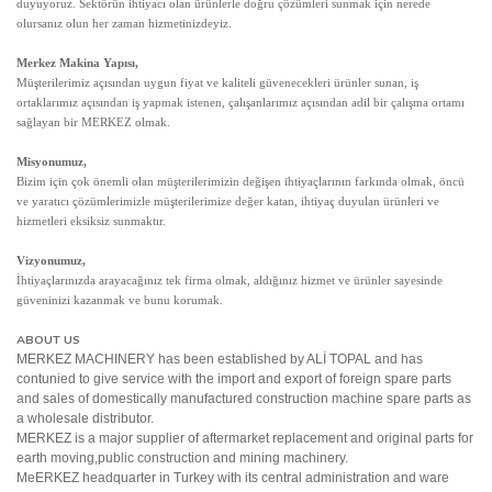
duyuyoruz. Sektörün ihtiyacı olan ürünlerle doğru çözümleri sunmak için nerede
olursanız olun her zaman hizmetinizdeyiz.
Merkez Makina Yapısı,
Müşterilerimiz açısından uygun fiyat ve kaliteli güvenecekleri ürünler sunan, iş
ortaklarımız açısından iş yapmak istenen, çalışanlarımız açısından adil bir çalışma ortamı
sağlayan bir MERKEZ olmak.
Misyonumuz,
Bizim için çok önemli olan müşterilerimizin değişen ihtiyaçlarının farkında olmak, öncü
ve yaratıcı çözümlerimizle müşterilerimize değer katan, ihtiyaç duyulan ürünleri ve
hizmetleri eksiksiz sunmaktır.
Vizyonumuz,
İhtiyaçlarınızda arayacağınız tek firma olmak, aldığınız hizmet ve ürünler sayesinde
güveninizi kazanmak ve bunu korumak.
ABOUT US
MERKEZ MACHINERY has been established by ALİ TOPAL and has
contunied to give service with the import and export of foreign spare parts
and sales of domestically manufactured construction machine spare parts as
a wholesale distributor.
MERKEZ is a major supplier of aftermarket replacement and original parts for
earth moving,public construction and mining machinery.
MeERKEZ headquarter in Turkey with its central administration and ware