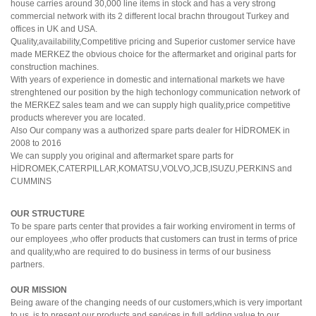
house carries around 30,000 line items in stock and has a very strong
commercial network with its 2 different local brachn througout Turkey and
offices in UK and USA.
Quality,availability,Competitive pricing and Superior customer service have
made MERKEZ the obvious choice for the aftermarket and original parts for
construction machines.
With years of experience in domestic and international markets we have
strenghtened our position by the high techonlogy communication network of
the MERKEZ sales team and we can supply high quality,price competitive
products wherever you are located.
Also Our company was a authorized spare parts dealer for HİDROMEK in
2008 to 2016
We can supply you original and aftermarket spare parts for
HİDROMEK,CATERPILLAR,KOMATSU,VOLVO,JCB,ISUZU,PERKINS and
CUMMINS
OUR STRUCTURE
To be spare parts center that provides a fair working enviroment in terms of
our employees ,who offer products that customers can trust in terms of price
and quality,who are required to do business in terms of our business
partners.
OUR MISSION
Being aware of the changing needs of our customers,which is very important
to us, is to present our products and services in full,adding value to our