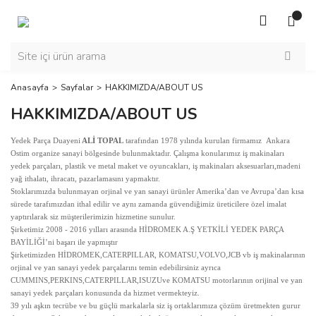
Anasayfa
Sayfalar
HAKKIMIZDA/ABOUT US
HAKKIMIZDA/ABOUT US
ALİ TOPAL
tarafından 1978 yılında kurulan firmamız Ankara
Yedek Parça Duayeni
Ostim organize sanayi bölgesinde bulunmaktadır. Çalışma konularımız iş makinaları
yedek parçaları, plastik ve metal maket ve oyuncakları, iş makinaları aksesuarları,madeni
yağ ithalatı, ihracatı, pazarlamasını yapmaktır.
Stoklarımızda bulunmayan orjinal ve yan sanayi ürünler Amerika’dan ve Avrupa’dan kısa
sürede tarafımızdan ithal edilir ve aynı zamanda güvendiğimiz üreticilere özel imalat
yaptırılarak siz müşterilerimizin hizmetine sunulur.
Şirketimiz 2008 - 2016 yılları arasında HİDROMEK A.Ş YETKİLİ YEDEK PARÇA
BAYİLİĞİ’ni başarı ile yapmıştır
Şirketimizden HİDROMEK,CATERPILLAR, KOMATSU,VOLVO,JCB vb iş makinalarının
orjinal ve yan sanayi yedek parçalarını temin edebilirsiniz ayrıca
CUMMINS,PERKINS,CATERPILLAR,ISUZUve KOMATSU motorlarının orijinal ve yan
sanayi yedek parçaları konusunda da hizmet vermekteyiz.
39 yılı aşkın tecrübe ve bu güçlü markalarla siz iş ortaklarımıza çözüm üretmekten gurur