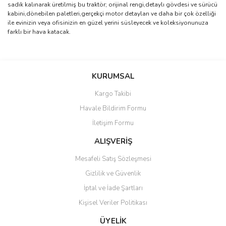
sadık kalınarak üretilmiş bu traktör; orijinal rengi,detaylı gövdesi ve sürücü
kabini,dönebilen paletleri,gerçekçi motor detayları ve daha bir çok özelliği
ile evinizin veya ofisinizin en güzel yerini süsleyecek ve koleksiyonunuza
farklı bir hava katacak.
Bu ürünün fiyat bilgisi, resim, ürün açıklamalarında ve diğer
konularda yetersiz gördüğünüz noktaları öneri formunu kullanarak
Bu ürüne ilk yorumu siz yapın!
KURUMSAL
tarafımıza iletebilirsiniz.
Görüş ve önerileriniz için teşekkür ederiz.
Kargo Takibi
Yorum Yaz
Havale Bildirim Formu
Ürün resmi kalitesiz, bozuk veya görüntülenemiyor.
İletişim Formu
Ürün açıklamasında eksik bilgiler bulunuyor.
Ürün bilgilerinde hatalar bulunuyor.
ALIŞVERİŞ
Ürün fiyatı diğer sitelerden daha pahalı.
Mesafeli Satış Sözleşmesi
Bu ürüne benzer farklı alternatifler olmalı.
Gizlilik ve Güvenlik
İptal ve İade Şartları
Kişisel Veriler Politikası
ÜYELİK