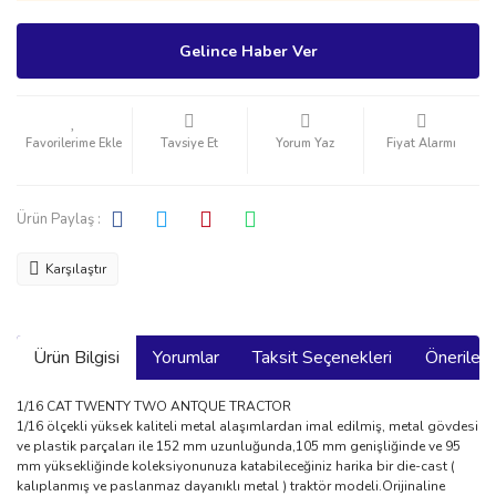
Gelince Haber Ver
Tavsiye Et
Yorum Yaz
Fiyat Alarmı
Ürün Paylaş :
Karşılaştır
Ürün Bilgisi
Yorumlar
Taksit Seçenekleri
Önerilerin
1/16 CAT TWENTY TWO ANTQUE TRACTOR
1/16 ölçekli yüksek kaliteli metal alaşımlardan imal edilmiş, metal gövdesi
ve plastik parçaları ile 152 mm uzunluğunda,105 mm genişliğinde ve 95
mm yüksekliğinde koleksiyonunuza katabileceğiniz harika bir die-cast (
kalıplanmış ve paslanmaz dayanıklı metal ) traktör modeli.Orijinaline