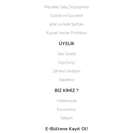
Ürün fiyatı diğer sitelerden daha pahalı.
Mesafeli Satış Sözleşmesi
Bu ürüne benzer farklı alternatifler olmalı.
Gizlilik ve Güvenlik
İptal ve İade Şartları
Kişisel Veriler Politikası
ÜYELİK
Gönder
Yeni Üyelik
Üye Girişi
Şifremi Unuttum
Sepetiniz
BİZ KİMİZ ?
Hakkımızda
Kurucumuz
İletişim
E-Bültene Kayıt Ol!