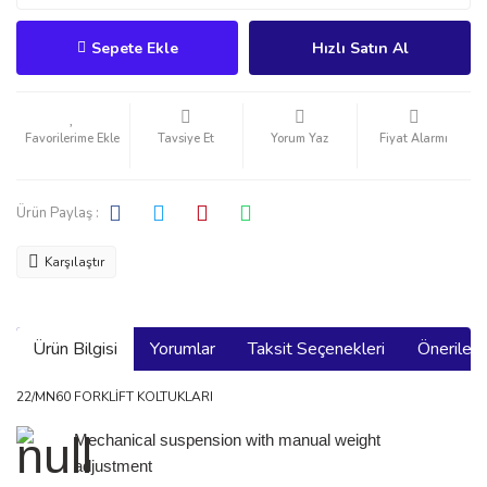
Sepete Ekle
Hızlı Satın Al
Tavsiye Et
Yorum Yaz
Fiyat Alarmı
Ürün Paylaş :
Karşılaştır
Ürün Bilgisi
Yorumlar
Taksit Seçenekleri
Önerilerin
22/MN60 FORKLİFT KOLTUKLARI
Mechanical suspension with manual weight
adjustment