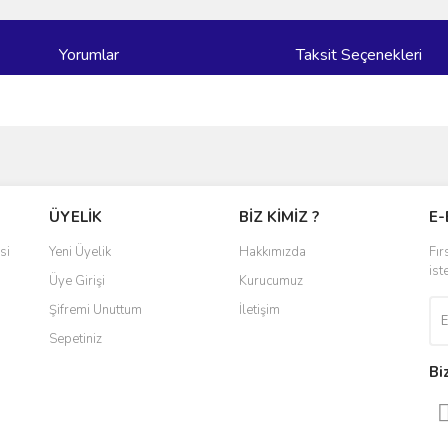
Yorumlar
Taksit Seçenekleri
ve diğer konularda yetersiz gördüğünüz noktaları öneri formunu kullanarak taraf
Bu ürüne ilk yorumu siz yapın!
ÜYELİK
BİZ KİMİZ ?
E-
r.
Yorum Yaz
si
Yeni Üyelik
Hakkımızda
Fır
ist
Üye Girişi
Kurucumuz
Şifremi Unuttum
İletişim
Sepetiniz
Bi