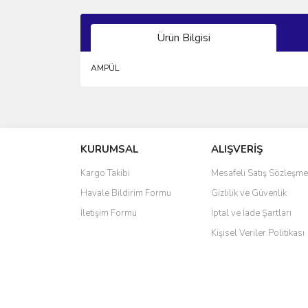
Ürün Bilgisi
AMPÜL
Bu ürünün fiyat bilgisi, resim, ürün açıklamalarında 
Görüş ve önerileriniz için teşekkür ederiz.
KURUMSAL
ALIŞVERİŞ
Ürün resmi kalitesiz, bozuk veya görüntülenemiyo
Ürün açıklamasında eksik bilgiler bulunuyor.
Kargo Takibi
Mesafeli Satış Sözleşme
Ürün bilgilerinde hatalar bulunuyor.
Havale Bildirim Formu
Gizlilik ve Güvenlik
Ürün fiyatı diğer sitelerden daha pahalı.
İletişim Formu
İptal ve İade Şartları
Bu ürüne benzer farklı alternatifler olmalı.
Kişisel Veriler Politikası