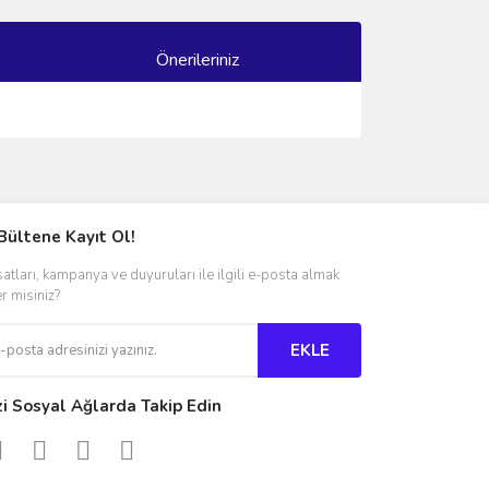
Önerileriniz
ımıza iletebilirsiniz.
Bültene Kayıt Ol!
satları, kampanya ve duyuruları ile ilgili e-posta almak
er misiniz?
EKLE
zi Sosyal Ağlarda Takip Edin