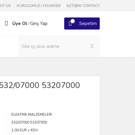
OUT US
KURUCUMUZ / FOUNDER
İLETİŞİM/ CONTACT
Üye Ol
Giriş Yap
Sepetim
/
532/07000 53207000
ELEKTRİK MALZEMELERİ
532/07000 53207000
1,00 EUR + KDV