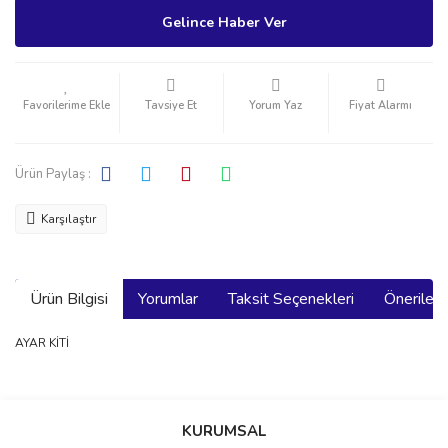
Gelince Haber Ver
Tavsiye Et
Yorum Yaz
Fiyat Alarmı
Ürün Paylaş :
Karşılaştır
Ürün Bilgisi
Yorumlar
Taksit Seçenekleri
Önerilerin
AYAR KİTİ
Bu ürünün fiyat bilgisi, resim, ürün açıklamalarında ve diğer
konularda yetersiz gördüğünüz noktaları öneri formunu kullanarak
Bu ürüne ilk yorumu siz yapın!
KURUMSAL
tarafımıza iletebilirsiniz.