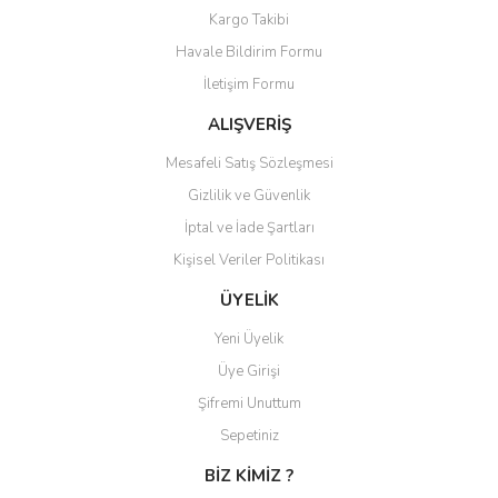
Görüş ve önerileriniz için teşekkür ederiz.
Kargo Takibi
Yorum Yaz
Havale Bildirim Formu
Ürün resmi kalitesiz, bozuk veya görüntülenemiyor.
İletişim Formu
Ürün açıklamasında eksik bilgiler bulunuyor.
Ürün bilgilerinde hatalar bulunuyor.
ALIŞVERİŞ
Ürün fiyatı diğer sitelerden daha pahalı.
Mesafeli Satış Sözleşmesi
Bu ürüne benzer farklı alternatifler olmalı.
Gizlilik ve Güvenlik
İptal ve İade Şartları
Kişisel Veriler Politikası
ÜYELİK
Gönder
Yeni Üyelik
Üye Girişi
Şifremi Unuttum
Sepetiniz
BİZ KİMİZ ?