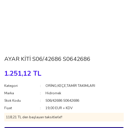
AYAR KİTİ S06/42686 S0642686
1.251,12 TL
Kategori
ORİNG,KEÇE,TAMİR TAKIMLARI
Marka
Hidromek
Stok Kodu
S06/42686 S0642686
Fiyat
19,00 EUR + KDV
118,21 TL den başlayan taksitlerle!!