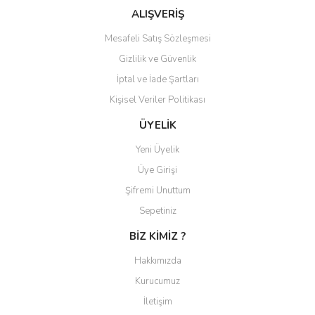
Ürün bilgilerinde hatalar bulunuyor.
ALIŞVERİŞ
Ürün fiyatı diğer sitelerden daha pahalı.
Mesafeli Satış Sözleşmesi
Bu ürüne benzer farklı alternatifler olmalı.
Gizlilik ve Güvenlik
İptal ve İade Şartları
Kişisel Veriler Politikası
ÜYELİK
Gönder
Yeni Üyelik
Üye Girişi
Şifremi Unuttum
Sepetiniz
BİZ KİMİZ ?
Hakkımızda
Kurucumuz
İletişim