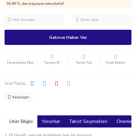
36,99 TL den başlayan taksitlerle!!
Hızlı Gönderi
Sınırlı stok
Gelince Haber Ver
Tavsiye Et
Yorum Yaz
Fiyat Alarmı
Ürün Paylaş :
Karşılaştır
Ürün Bilgisi
Yorumlar
Taksit Seçenekleri
Önerilerin
1:16 ölçekli, gerçek modelinin bire bir kopyası,