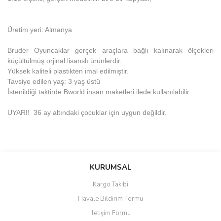
Üretim yeri: Almanya
Bruder Oyuncaklar gerçek araçlara bağlı kalınarak ölçekleri
küçültülmüş orjinal lisanslı ürünlerdir.
Yüksek kaliteli plastikten imal edilmiştir.
Tavsiye edilen yaş: 3 yaş üstü
İstenildiği taktirde Bworld insan maketleri ilede kullanılabilir.
UYARI! 36 ay altındaki çocuklar için uygun değildir.
Bu ürünün fiyat bilgisi, resim, ürün açıklamalarında ve diğer
konularda yetersiz gördüğünüz noktaları öneri formunu kullanarak
Bu ürüne ilk yorumu siz yapın!
KURUMSAL
tarafımıza iletebilirsiniz.
Görüş ve önerileriniz için teşekkür ederiz.
Kargo Takibi
Yorum Yaz
Havale Bildirim Formu
Ürün resmi kalitesiz, bozuk veya görüntülenemiyor.
İletişim Formu
Ürün açıklamasında eksik bilgiler bulunuyor.