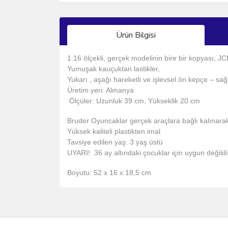
Ürün Bilgisi
1:16 ölçekli, gerçek modelinin bire bir kopyası, JC
Yumuşak kauçuktan lastikler,
Yukarı , aşağı hareketli ve işlevsel ön kepçe – sa
Üretim yeri: Almanya
Ölçüler: Uzunluk 39 cm, Yükseklik 20 cm
Bruder Oyuncaklar gerçek araçlara bağlı kalınarak ö
Yüksek kaliteli plastikten imal
Tavsiye edilen yaş: 3 yaş üstü
UYARI! 36 ay altındaki çocuklar için uygun değildi
Boyutu: 52 x 16 x 18,5 cm
Bu ürünün fiyat bilgisi, resim, ürün açıklamalarında 
Görüş ve önerileriniz için teşekkür ederiz.