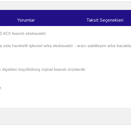
Yorumlar
Taksit Seçenekleri
B 4CX lisanslı ekskavatör.
ğa sola hareketli işlevsel arka ekskavatör - aracı sabitleyen arka bacakl
lçekleri küçültülmüş orjinal lisanslı ürünlerdir
r.
ve diğer konularda yetersiz gördüğünüz noktaları öneri formunu kullanarak taraf
Bu ürüne ilk yorumu siz yapın!