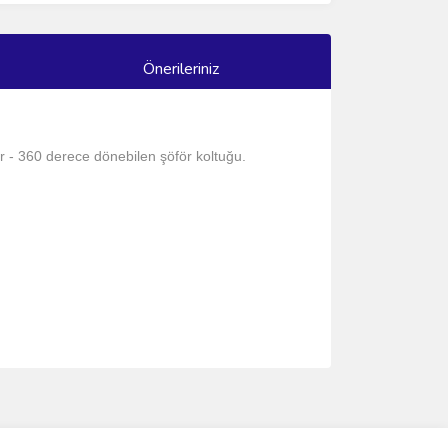
Önerileriniz
ar - 360 derece dönebilen şöför koltuğu.
ımıza iletebilirsiniz.