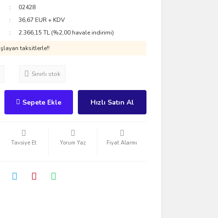
02428
36,67 EUR + KDV
2.366,15 TL (%2,00 havale indirimi)
layan taksitlerle!!
Sınırlı stok
Sepete Ekle
Hızlı Satın Al
Tavsiye Et
Yorum Yaz
Fiyat Alarmı