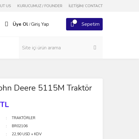
OUT US
KURUCUMUZ / FOUNDER
İLETİŞİM/ CONTACT
Üye Ol
Giriş Yap
Sepetim
/
John Deere 5115M Traktör
 TL
TRAKTÖRLER
BR02106
22,90 USD + KDV