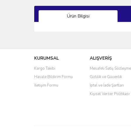
Ürün Bilgisi
Bu ürünün fiyat bilgisi, resim, ürün açıklamalarında 
Görüş ve önerileriniz için teşekkür ederiz.
KURUMSAL
ALIŞVERİŞ
Ürün resmi kalitesiz, bozuk veya görüntülenemiyo
Ürün açıklamasında eksik bilgiler bulunuyor.
Kargo Takibi
Mesafeli Satış Sözleşme
Ürün bilgilerinde hatalar bulunuyor.
Havale Bildirim Formu
Gizlilik ve Güvenlik
Ürün fiyatı diğer sitelerden daha pahalı.
İletişim Formu
İptal ve İade Şartları
Bu ürüne benzer farklı alternatifler olmalı.
Kişisel Veriler Politikası