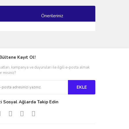
Önerileriniz
ımıza iletebilirsiniz.
Bültene Kayıt Ol!
satları, kampanya ve duyuruları ile ilgili e-posta almak
er misiniz?
EKLE
zi Sosyal Ağlarda Takip Edin