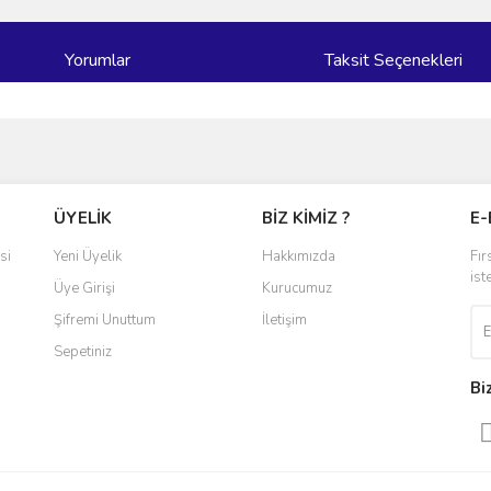
Yorumlar
Taksit Seçenekleri
ve diğer konularda yetersiz gördüğünüz noktaları öneri formunu kullanarak taraf
Bu ürüne ilk yorumu siz yapın!
ÜYELİK
BİZ KİMİZ ?
E-
r.
Yorum Yaz
si
Yeni Üyelik
Hakkımızda
Fır
ist
Üye Girişi
Kurucumuz
Şifremi Unuttum
İletişim
Sepetiniz
Bi
Gönder