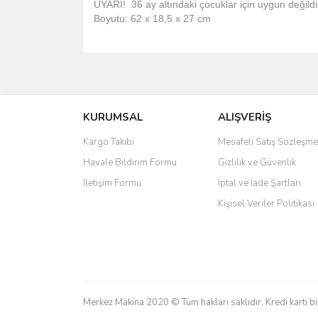
UYARI! 36 ay altındaki çocuklar için uygun değildi
Boyutu: 62 x 18,5 x 27 cm
Bu ürünün fiyat bilgisi, resim, ürün açıklamalarında 
Görüş ve önerileriniz için teşekkür ederiz.
KURUMSAL
ALIŞVERİŞ
Ürün resmi kalitesiz, bozuk veya görüntülenemiyo
Ürün açıklamasında eksik bilgiler bulunuyor.
Kargo Takibi
Mesafeli Satış Sözleşme
Ürün bilgilerinde hatalar bulunuyor.
Havale Bildirim Formu
Gizlilik ve Güvenlik
Ürün fiyatı diğer sitelerden daha pahalı.
İletişim Formu
İptal ve İade Şartları
Bu ürüne benzer farklı alternatifler olmalı.
Kişisel Veriler Politikası
Merkez Makina 2020 © Tüm hakları saklıdır. Kredi kartı bil