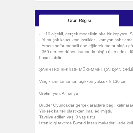
Ürün Bilgisi
- 1:16 ölçekli, gerçek modelinin bire bir kopyası, 
- Yumuşak kauçuktan lastikler , kamyon sabitleme 
- Aracın şoför mahalli öne eğilerek motor bloğu gör
- 360 derece dönen kumanda bloğu üzerindeki düğmel
boşaltılabilir.
ŞAŞIRTICI ŞEKİLDE MÜKEMMEL ÇALIŞAN ORİJ
Vinç kısmı tamamen açıkken yükseklik:130 cm
Üretim yeri: Almanya
Bruder Oyuncaklar gerçek araçlara bağlı kalınarak ö
Yüksek kaliteli plastikten imal edilmiştir.
Tavsiye edilen yaş: 3 yaş üstü
İstenildiği taktirde Bworld insan maketleri ilede kulla