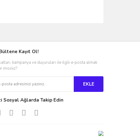
ımıza iletebilirsiniz.
Bültene Kayıt Ol!
satları, kampanya ve duyuruları ile ilgili e-posta almak
er misiniz?
EKLE
zi Sosyal Ağlarda Takip Edin