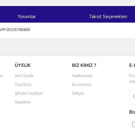
Yorumlar
Taksit Seçenekleri
APP 05325785868
ve diğer konularda yetersiz gördüğünüz noktaları öneri formunu kullanarak taraf
Bu ürüne ilk yorumu siz yapın!
ÜYELİK
BİZ KİMİZ ?
E-
r.
Yorum Yaz
si
Yeni Üyelik
Hakkımızda
Fır
ist
Üye Girişi
Kurucumuz
Şifremi Unuttum
İletişim
Sepetiniz
Bi