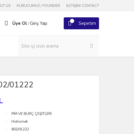
OUT US
KURUCUMUZ / FOUNDER
İLETİŞİM/ CONTACT
Üye Ol
Giriş Yap
Sepetim
/
02/01222
L
PİM VE BURÇ ÇEŞİTLERİ
Hidromek
802/01222