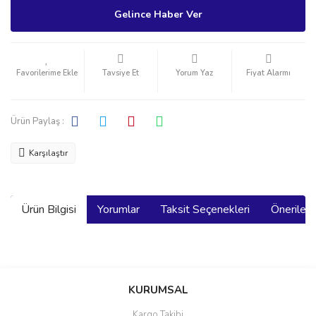
Gelince Haber Ver
Tavsiye Et
Yorum Yaz
Fiyat Alarmı
Ürün Paylaş :
Karşılaştır
Ürün Bilgisi
Yorumlar
Taksit Seçenekleri
Önerilerin
Bu ürünün fiyat bilgisi, resim, ürün açıklamalarında ve diğer
konularda yetersiz gördüğünüz noktaları öneri formunu kullanarak
Bu ürüne ilk yorumu siz yapın!
KURUMSAL
tarafımıza iletebilirsiniz.
Görüş ve önerileriniz için teşekkür ederiz.
Kargo Takibi