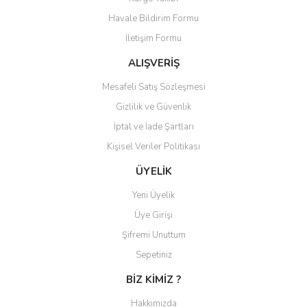
Yorum Yaz
Havale Bildirim Formu
Ürün resmi kalitesiz, bozuk veya görüntülenemiyor.
İletişim Formu
Ürün açıklamasında eksik bilgiler bulunuyor.
Ürün bilgilerinde hatalar bulunuyor.
ALIŞVERİŞ
Ürün fiyatı diğer sitelerden daha pahalı.
Mesafeli Satış Sözleşmesi
Bu ürüne benzer farklı alternatifler olmalı.
Gizlilik ve Güvenlik
İptal ve İade Şartları
Kişisel Veriler Politikası
ÜYELİK
Gönder
Yeni Üyelik
Üye Girişi
Şifremi Unuttum
Sepetiniz
BİZ KİMİZ ?
Hakkımızda