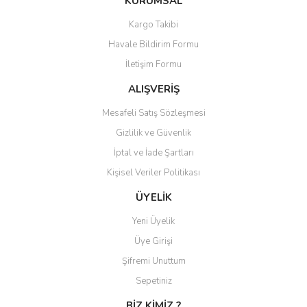
KURUMSAL
tarafımıza iletebilirsiniz.
Görüş ve önerileriniz için teşekkür ederiz.
Kargo Takibi
Yorum Yaz
Havale Bildirim Formu
Ürün resmi kalitesiz, bozuk veya görüntülenemiyor.
İletişim Formu
Ürün açıklamasında eksik bilgiler bulunuyor.
Ürün bilgilerinde hatalar bulunuyor.
ALIŞVERİŞ
Ürün fiyatı diğer sitelerden daha pahalı.
Mesafeli Satış Sözleşmesi
Bu ürüne benzer farklı alternatifler olmalı.
Gizlilik ve Güvenlik
İptal ve İade Şartları
Kişisel Veriler Politikası
ÜYELİK
Gönder
Yeni Üyelik
Üye Girişi
Şifremi Unuttum
Sepetiniz
BİZ KİMİZ ?