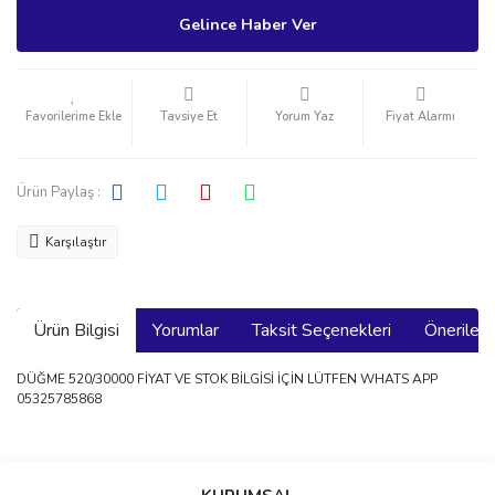
Gelince Haber Ver
Tavsiye Et
Yorum Yaz
Fiyat Alarmı
Ürün Paylaş :
Karşılaştır
Ürün Bilgisi
Yorumlar
Taksit Seçenekleri
Önerilerin
DÜĞME 520/30000 FİYAT VE STOK BİLGİSİ İÇİN LÜTFEN WHATS APP
05325785868
Bu ürünün fiyat bilgisi, resim, ürün açıklamalarında ve diğer
konularda yetersiz gördüğünüz noktaları öneri formunu kullanarak
Bu ürüne ilk yorumu siz yapın!