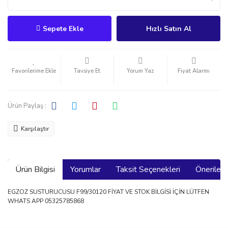
Sepete Ekle
Hızlı Satın Al
Tavsiye Et
Yorum Yaz
Fiyat Alarmı
Ürün Paylaş :
Karşılaştır
Ürün Bilgisi
Yorumlar
Taksit Seçenekleri
Önerilerin
EGZOZ SUSTURUCUSU F99/30120 FİYAT VE STOK BİLGİSİ İÇİN LÜTFEN
WHATS APP 05325785868
Bu ürünün fiyat bilgisi, resim, ürün açıklamalarında ve diğer