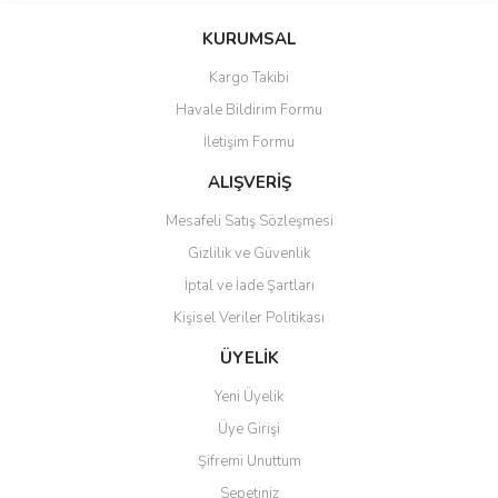
konularda yetersiz gördüğünüz noktaları öneri formunu kullanarak
Bu ürüne ilk yorumu siz yapın!
KURUMSAL
tarafımıza iletebilirsiniz.
Görüş ve önerileriniz için teşekkür ederiz.
Kargo Takibi
Yorum Yaz
Havale Bildirim Formu
Ürün resmi kalitesiz, bozuk veya görüntülenemiyor.
İletişim Formu
Ürün açıklamasında eksik bilgiler bulunuyor.
Ürün bilgilerinde hatalar bulunuyor.
ALIŞVERİŞ
Ürün fiyatı diğer sitelerden daha pahalı.
Mesafeli Satış Sözleşmesi
Bu ürüne benzer farklı alternatifler olmalı.
Gizlilik ve Güvenlik
İptal ve İade Şartları
Kişisel Veriler Politikası
ÜYELİK
Gönder
Yeni Üyelik
Üye Girişi
Şifremi Unuttum
Sepetiniz