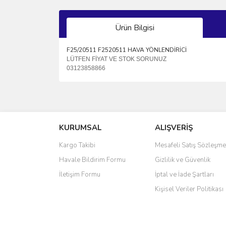
Ürün Bilgisi
F25/20511 F2520511 HAVA YÖNLENDİRİCİ
LÜTFEN FİYAT VE STOK SORUNUZ
03123858866
Bu ürünün fiyat bilgisi, resim, ürün açıklamalarında 
Görüş ve önerileriniz için teşekkür ederiz.
KURUMSAL
ALIŞVERİŞ
Ürün resmi kalitesiz, bozuk veya görüntülenemiyo
Ürün açıklamasında eksik bilgiler bulunuyor.
Kargo Takibi
Mesafeli Satış Sözleşme
Ürün bilgilerinde hatalar bulunuyor.
Havale Bildirim Formu
Gizlilik ve Güvenlik
Ürün fiyatı diğer sitelerden daha pahalı.
İletişim Formu
İptal ve İade Şartları
Bu ürüne benzer farklı alternatifler olmalı.
Kişisel Veriler Politikası