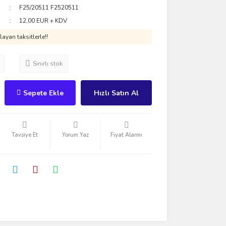
F25/20511 F2520511
12,00 EUR + KDV
ayan taksitlerle!!
Sınırlı stok
Sepete Ekle
Hızlı Satın Al
Tavsiye Et
Yorum Yaz
Fiyat Alarmı