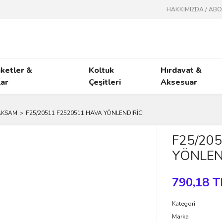
HAKKIMIZDA / AB
ketler &
Koltuk
Hırdavat &
ar
Çeşitleri
Aksesuar
 AKSAM
F25/20511 F2520511 HAVA YÖNLENDİRİCİ
F25/20
YÖNLEN
790,18 T
Kategori
Marka