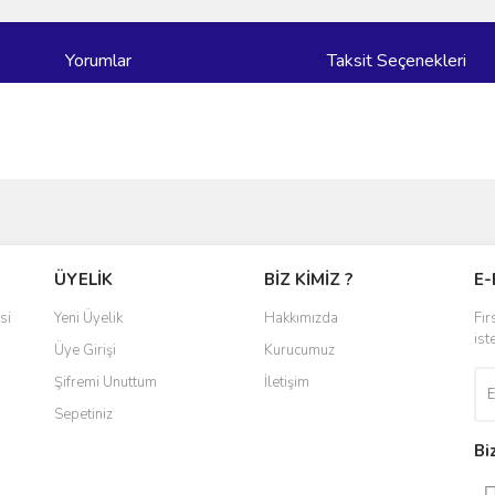
Yorumlar
Taksit Seçenekleri
ve diğer konularda yetersiz gördüğünüz noktaları öneri formunu kullanarak taraf
Bu ürüne ilk yorumu siz yapın!
ÜYELİK
BİZ KİMİZ ?
E-
r.
Yorum Yaz
si
Yeni Üyelik
Hakkımızda
Fır
ist
Üye Girişi
Kurucumuz
Şifremi Unuttum
İletişim
Sepetiniz
Bi