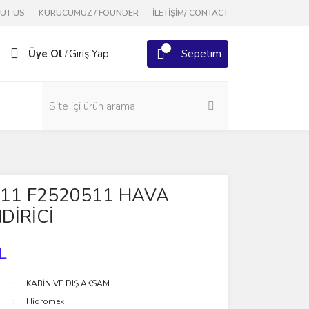
OUT US
KURUCUMUZ / FOUNDER
İLETİŞİM/ CONTACT
Üye Ol
Giriş Yap
Sepetim
/
511 F2520511 HAVA
DİRİCİ
L
KABİN VE DIŞ AKSAM
Hidromek