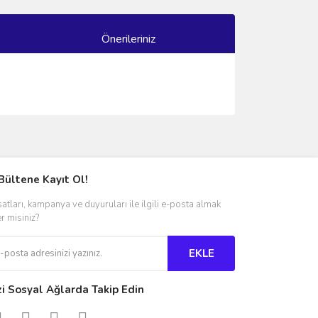
Önerileriniz
ımıza iletebilirsiniz.
Bültene Kayıt Ol!
satları, kampanya ve duyuruları ile ilgili e-posta almak
er misiniz?
EKLE
zi Sosyal Ağlarda Takip Edin