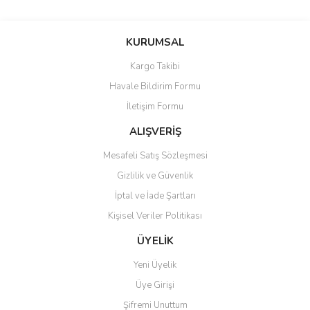
Bu ürünün fiyat bilgisi, resim, ürün açıklamalarında ve diğer
konularda yetersiz gördüğünüz noktaları öneri formunu kullanarak
Bu ürüne ilk yorumu siz yapın!
KURUMSAL
tarafımıza iletebilirsiniz.
Görüş ve önerileriniz için teşekkür ederiz.
Kargo Takibi
Yorum Yaz
Havale Bildirim Formu
Ürün resmi kalitesiz, bozuk veya görüntülenemiyor.
İletişim Formu
Ürün açıklamasında eksik bilgiler bulunuyor.
Ürün bilgilerinde hatalar bulunuyor.
ALIŞVERİŞ
Ürün fiyatı diğer sitelerden daha pahalı.
Mesafeli Satış Sözleşmesi
Bu ürüne benzer farklı alternatifler olmalı.
Gizlilik ve Güvenlik
İptal ve İade Şartları
Kişisel Veriler Politikası
ÜYELİK
Gönder
Yeni Üyelik
Üye Girişi
Şifremi Unuttum