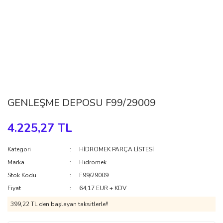
GENLEŞME DEPOSU F99/29009
4.225,27 TL
Kategori
HİDROMEK PARÇA LİSTESİ
Marka
Hidromek
Stok Kodu
F99/29009
Fiyat
64,17 EUR + KDV
399,22 TL den başlayan taksitlerle!!