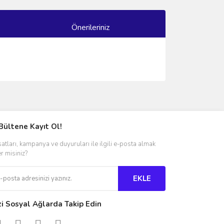
Önerileriniz
ımıza iletebilirsiniz.
Bültene Kayıt Ol!
satları, kampanya ve duyuruları ile ilgili e-posta almak
er misiniz?
EKLE
zi Sosyal Ağlarda Takip Edin