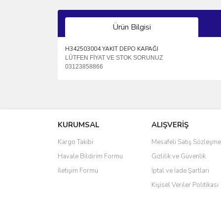
Ürün Bilgisi
H342503004 YAKIT DEPO KAPAĞI
LÜTFEN FİYAT VE STOK SORUNUZ
03123858866
Bu ürünün fiyat bilgisi, resim, ürün açıklamalarında 
Görüş ve önerileriniz için teşekkür ederiz.
KURUMSAL
ALIŞVERİŞ
Ürün resmi kalitesiz, bozuk veya görüntülenemiyo
Ürün açıklamasında eksik bilgiler bulunuyor.
Kargo Takibi
Mesafeli Satış Sözleşme
Ürün bilgilerinde hatalar bulunuyor.
Havale Bildirim Formu
Gizlilik ve Güvenlik
Ürün fiyatı diğer sitelerden daha pahalı.
İletişim Formu
İptal ve İade Şartları
Bu ürüne benzer farklı alternatifler olmalı.
Kişisel Veriler Politikası