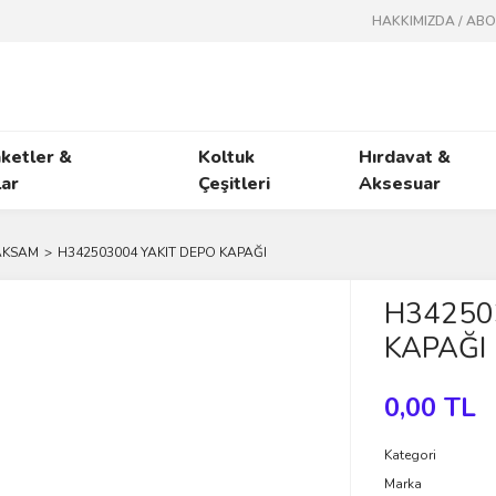
HAKKIMIZDA / AB
ketler &
Koltuk
Hırdavat &
ar
Çeşitleri
Aksesuar
 AKSAM
H342503004 YAKIT DEPO KAPAĞI
H34250
KAPAĞI
0,00 TL
Kategori
Marka