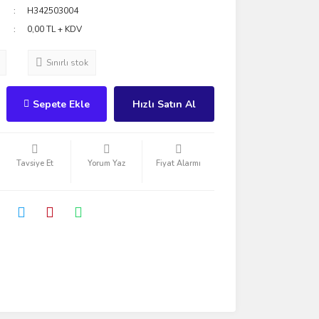
H342503004
0,00 TL + KDV
Sınırlı stok
Sepete Ekle
Hızlı Satın Al
Tavsiye Et
Yorum Yaz
Fiyat Alarmı