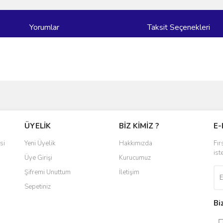
Yorumlar
Taksit Seçenekleri
ve diğer konularda yetersiz gördüğünüz noktaları öneri formunu kullanarak taraf
Bu ürüne ilk yorumu siz yapın!
ÜYELİK
BİZ KİMİZ ?
E-
r.
Yorum Yaz
si
Yeni Üyelik
Hakkımızda
Fır
ist
Üye Girişi
Kurucumuz
Şifremi Unuttum
İletişim
Sepetiniz
Bi