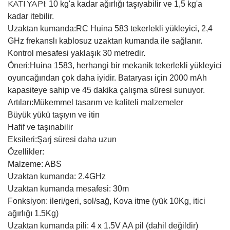
KATI YAPI:
10 kg'a kadar ağırlığı taşıyabilir ve 1,5 kg'a
kadar itebilir.
Uzaktan kumanda:RC Huina 583 tekerlekli yükleyici, 2,4
GHz frekanslı kablosuz uzaktan kumanda ile sağlanır.
Kontrol mesafesi yaklaşık 30 metredir.
Öneri:Huina 1583, herhangi bir mekanik tekerlekli yükleyici
oyuncağından çok daha iyidir. Bataryası için 2000 mAh
kapasiteye sahip ve 45 dakika çalışma süresi sunuyor.
Artıları:Mükemmel tasarım ve kaliteli malzemeler
Büyük yükü taşıyın ve itin
Hafif ve taşınabilir
Eksileri:
Şarj süresi daha uzun
Özellikler:
Malzeme: ABS
Uzaktan kumanda: 2.4GHz
Uzaktan kumanda mesafesi: 30m
Fonksiyon: ileri/geri, sol/sağ, Kova itme (yük 10Kg, itici
ağırlığı 1.5Kg)
Uzaktan kumanda pili: 4 x 1.5V AA pil (dahil değildir)