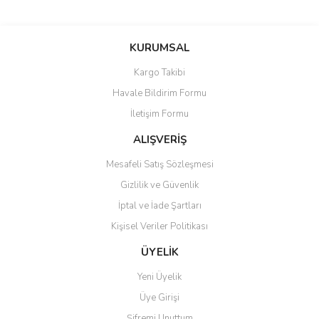
Bu ürünün fiyat bilgisi, resim, ürün açıklamalarında ve diğer
konularda yetersiz gördüğünüz noktaları öneri formunu kullanarak
Bu ürüne ilk yorumu siz yapın!
KURUMSAL
tarafımıza iletebilirsiniz.
Görüş ve önerileriniz için teşekkür ederiz.
Kargo Takibi
Yorum Yaz
Havale Bildirim Formu
Ürün resmi kalitesiz, bozuk veya görüntülenemiyor.
İletişim Formu
Ürün açıklamasında eksik bilgiler bulunuyor.
Ürün bilgilerinde hatalar bulunuyor.
ALIŞVERİŞ
Ürün fiyatı diğer sitelerden daha pahalı.
Mesafeli Satış Sözleşmesi
Bu ürüne benzer farklı alternatifler olmalı.
Gizlilik ve Güvenlik
İptal ve İade Şartları
Kişisel Veriler Politikası
ÜYELİK
Gönder
Yeni Üyelik
Üye Girişi
Şifremi Unuttum