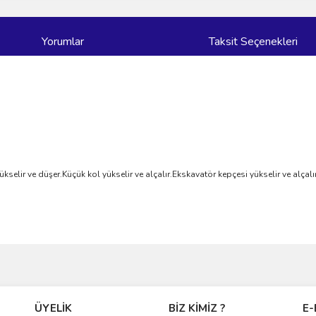
Yorumlar
Taksit Seçenekleri
elir ve düşer.Küçük kol yükselir ve alçalır.Ekskavatör kepçesi yükselir ve alçalır
ve diğer konularda yetersiz gördüğünüz noktaları öneri formunu kullanarak taraf
Bu ürüne ilk yorumu siz yapın!
ÜYELİK
BİZ KİMİZ ?
E-
r.