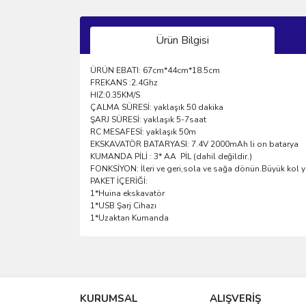
Ürün Bilgisi
ÜRÜN EBATI: 67cm*44cm*18.5cm
FREKANS :2.4Ghz
HIZ:0.35KM/S
ÇALMA SÜRESİ: yaklaşık 50 dakika
ŞARJ SÜRESİ: yaklaşık 5-7saat
RC MESAFESİ: yaklaşık 50m
EKSKAVATÖR BATARYASI: 7.4V 2000mAh li on batarya
KUMANDA PİLİ : 3* AA PİL (dahil değildir.)
FONKSİYON: İleri ve geri,sola ve sağa dönün.Büyük kol yüks
PAKET İÇERİĞİ:
1*Huina ekskavatör
1*USB Şarj Cihazı
1*Uzaktan Kumanda
Bu ürünün fiyat bilgisi, resim, ürün açıklamalarında 
Görüş ve önerileriniz için teşekkür ederiz.
KURUMSAL
ALIŞVERİŞ
Ürün resmi kalitesiz, bozuk veya görüntülenemiyo