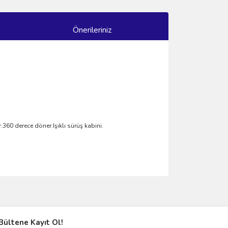
Önerileriniz
.360 derece döner.Işıklı sürüş kabini.
ımıza iletebilirsiniz.
Bültene Kayıt Ol!