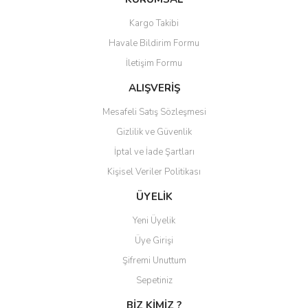
Görüş ve önerileriniz için teşekkür ederiz.
Kargo Takibi
Yorum Yaz
Havale Bildirim Formu
Ürün resmi kalitesiz, bozuk veya görüntülenemiyor.
İletişim Formu
Ürün açıklamasında eksik bilgiler bulunuyor.
Ürün bilgilerinde hatalar bulunuyor.
ALIŞVERİŞ
Ürün fiyatı diğer sitelerden daha pahalı.
Mesafeli Satış Sözleşmesi
Bu ürüne benzer farklı alternatifler olmalı.
Gizlilik ve Güvenlik
İptal ve İade Şartları
Kişisel Veriler Politikası
ÜYELİK
Gönder
Yeni Üyelik
Üye Girişi
Şifremi Unuttum
Sepetiniz
BİZ KİMİZ ?