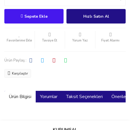
Sepete Ekle
Hızlı Satın Al
Tavsiye Et
Yorum Yaz
Fiyat Alarmı
Ürün Paylaş :
Karşılaştır
Ürün Bilgisi
Yorumlar
Taksit Seçenekleri
Önerilerin
Bu ürünün fiyat bilgisi, resim, ürün açıklamalarında ve diğer
konularda yetersiz gördüğünüz noktaları öneri formunu kullanarak
Bu ürüne ilk yorumu siz yapın!
KURUMSAL
tarafımıza iletebilirsiniz.