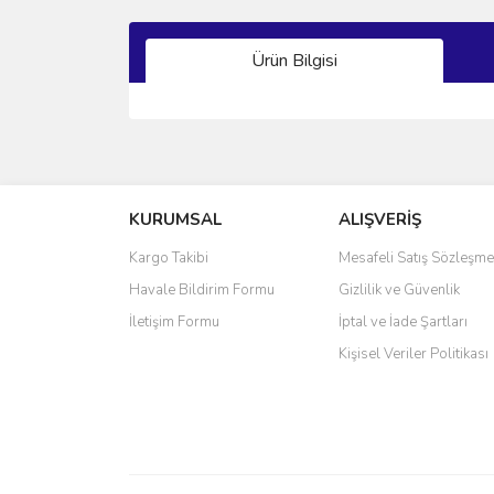
Ürün Bilgisi
Bu ürünün fiyat bilgisi, resim, ürün açıklamalarında 
Görüş ve önerileriniz için teşekkür ederiz.
KURUMSAL
ALIŞVERİŞ
Ürün resmi kalitesiz, bozuk veya görüntülenemiyo
Ürün açıklamasında eksik bilgiler bulunuyor.
Kargo Takibi
Mesafeli Satış Sözleşme
Ürün bilgilerinde hatalar bulunuyor.
Havale Bildirim Formu
Gizlilik ve Güvenlik
Ürün fiyatı diğer sitelerden daha pahalı.
İletişim Formu
İptal ve İade Şartları
Bu ürüne benzer farklı alternatifler olmalı.
Kişisel Veriler Politikası