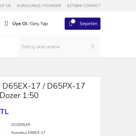
OUT US
KURUCUMUZ / FOUNDER
İLETİŞİM/ CONTACT
Üye Ol
Giriş Yap
Sepetim
/
 D65EX-17 / D65PX-17
 Dozer 1:50
 TL
DOZERLER
Komatsu D65EX-17