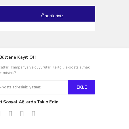
Önerileriniz
ımıza iletebilirsiniz.
Bültene Kayıt Ol!
satları, kampanya ve duyuruları ile ilgili e-posta almak
er misiniz?
EKLE
zi Sosyal Ağlarda Takip Edin