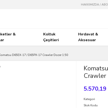
HAKKIMIZDA / AB
ketler &
Koltuk
Hırdavat &
ar
Çeşitleri
Aksesuar
Komatsu D65EX-17 / D65PX-17 Crawler Dozer 1:50
Komatsu
Crawler
5.570,19
Kategori
Stok Kodu