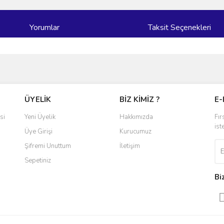
Yorumlar
Taksit Seçenekleri
ve diğer konularda yetersiz gördüğünüz noktaları öneri formunu kullanarak taraf
Bu ürüne ilk yorumu siz yapın!
ÜYELİK
BİZ KİMİZ ?
E-
r.
Yorum Yaz
si
Yeni Üyelik
Hakkımızda
Fır
ist
Üye Girişi
Kurucumuz
Şifremi Unuttum
İletişim
Sepetiniz
Bi
Gönder