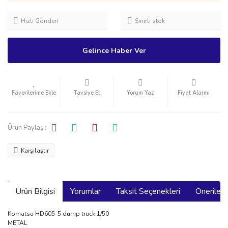
Hızlı Gönderi
Sınırlı stok
Gelince Haber Ver
Tavsiye Et
Yorum Yaz
Fiyat Alarmı
Ürün Paylaş :
Karşılaştır
Ürün Bilgisi
Yorumlar
Taksit Seçenekleri
Önerilerin
Komatsu HD605-5 dump truck 1/50
METAL