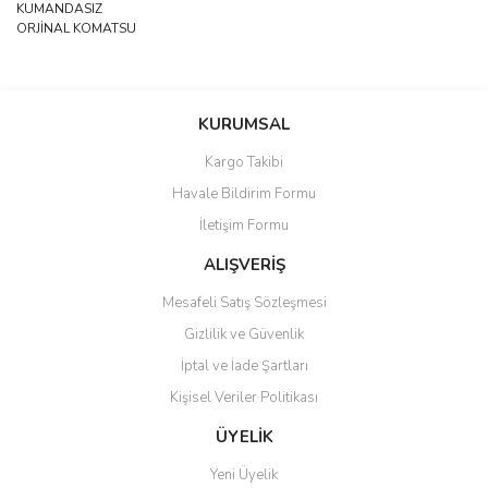
KUMANDASIZ
ORJİNAL KOMATSU
Bu ürünün fiyat bilgisi, resim, ürün açıklamalarında ve diğer
konularda yetersiz gördüğünüz noktaları öneri formunu kullanarak
Bu ürüne ilk yorumu siz yapın!
KURUMSAL
tarafımıza iletebilirsiniz.
Görüş ve önerileriniz için teşekkür ederiz.
Kargo Takibi
Yorum Yaz
Havale Bildirim Formu
Ürün resmi kalitesiz, bozuk veya görüntülenemiyor.
İletişim Formu
Ürün açıklamasında eksik bilgiler bulunuyor.
Ürün bilgilerinde hatalar bulunuyor.
ALIŞVERİŞ
Ürün fiyatı diğer sitelerden daha pahalı.
Mesafeli Satış Sözleşmesi
Bu ürüne benzer farklı alternatifler olmalı.
Gizlilik ve Güvenlik
İptal ve İade Şartları
Kişisel Veriler Politikası
ÜYELİK
Gönder
Yeni Üyelik