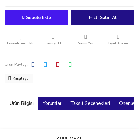
Sepete Ekle
Hızlı Satın Al
Tavsiye Et
Yorum Yaz
Fiyat Alarmı
Ürün Paylaş :
Karşılaştır
Ürün Bilgisi
Yorumlar
Taksit Seçenekleri
Önerilerin
Bu ürünün fiyat bilgisi, resim, ürün açıklamalarında ve diğer
konularda yetersiz gördüğünüz noktaları öneri formunu kullanarak
Bu ürüne ilk yorumu siz yapın!
KURUMSAL
tarafımıza iletebilirsiniz.