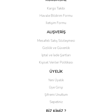
Görüş ve önerileriniz için teşekkür ederiz.
Kargo Takibi
Yorum Yaz
Havale Bildirim Formu
Ürün resmi kalitesiz, bozuk veya görüntülenemiyor.
İletişim Formu
Ürün açıklamasında eksik bilgiler bulunuyor.
Ürün bilgilerinde hatalar bulunuyor.
ALIŞVERİŞ
Ürün fiyatı diğer sitelerden daha pahalı.
Mesafeli Satış Sözleşmesi
Bu ürüne benzer farklı alternatifler olmalı.
Gizlilik ve Güvenlik
İptal ve İade Şartları
Kişisel Veriler Politikası
ÜYELİK
Gönder
Yeni Üyelik
Üye Girişi
Şifremi Unuttum
Sepetiniz
BİZ KİMİZ ?