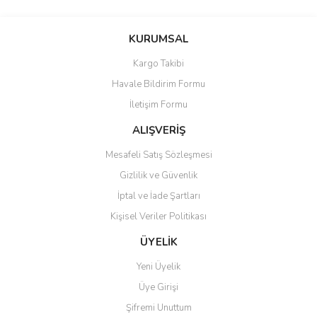
Bu ürünün fiyat bilgisi, resim, ürün açıklamalarında ve diğer
konularda yetersiz gördüğünüz noktaları öneri formunu kullanarak
Bu ürüne ilk yorumu siz yapın!
KURUMSAL
tarafımıza iletebilirsiniz.
Görüş ve önerileriniz için teşekkür ederiz.
Kargo Takibi
Yorum Yaz
Havale Bildirim Formu
Ürün resmi kalitesiz, bozuk veya görüntülenemiyor.
İletişim Formu
Ürün açıklamasında eksik bilgiler bulunuyor.
Ürün bilgilerinde hatalar bulunuyor.
ALIŞVERİŞ
Ürün fiyatı diğer sitelerden daha pahalı.
Mesafeli Satış Sözleşmesi
Bu ürüne benzer farklı alternatifler olmalı.
Gizlilik ve Güvenlik
İptal ve İade Şartları
Kişisel Veriler Politikası
ÜYELİK
Gönder
Yeni Üyelik
Üye Girişi
Şifremi Unuttum