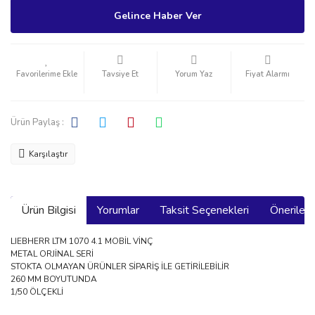
Gelince Haber Ver
Tavsiye Et
Yorum Yaz
Fiyat Alarmı
Ürün Paylaş :
Karşılaştır
Ürün Bilgisi
Yorumlar
Taksit Seçenekleri
Önerilerin
LIEBHERR LTM 1070 4.1 MOBİL VİNÇ
METAL ORJİNAL SERİ
STOKTA OLMAYAN ÜRÜNLER SİPARİŞ İLE GETİRİLEBİLİR
260 MM BOYUTUNDA
1/50 ÖLÇEKLİ