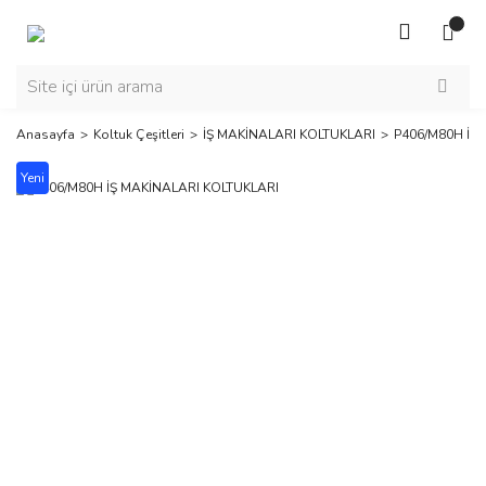
Anasayfa
Koltuk Çeşitleri
İŞ MAKİNALARI KOLTUKLARI
P406/M80H İŞ
Yeni