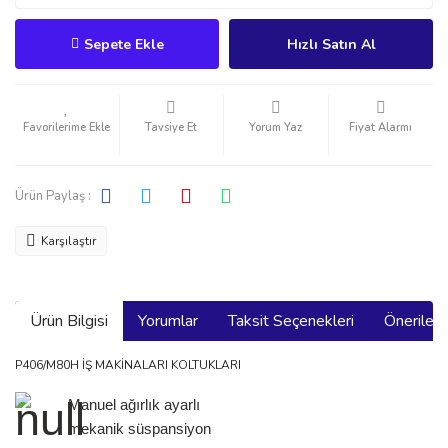
Sepete Ekle
Hızlı Satın Al
Tavsiye Et
Yorum Yaz
Fiyat Alarmı
Ürün Paylaş :
Karşılaştır
Ürün Bilgisi
Yorumlar
Taksit Seçenekleri
Önerilerin
P406/M80H İŞ MAKİNALARI KOLTUKLARI
Manuel ağırlık ayarlı
mekanik süspansiyon