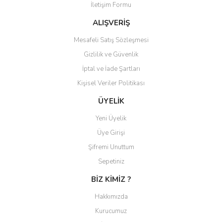
İletişim Formu
Ürün açıklamasında eksik bilgiler bulunuyor.
Ürün bilgilerinde hatalar bulunuyor.
ALIŞVERİŞ
Ürün fiyatı diğer sitelerden daha pahalı.
Mesafeli Satış Sözleşmesi
Bu ürüne benzer farklı alternatifler olmalı.
Gizlilik ve Güvenlik
İptal ve İade Şartları
Kişisel Veriler Politikası
ÜYELİK
Gönder
Yeni Üyelik
Üye Girişi
Şifremi Unuttum
Sepetiniz
BİZ KİMİZ ?
Hakkımızda
Kurucumuz