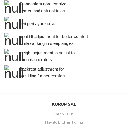
Standartlara göre emniyet
kemeri bağlantı noktaları
İleri geri ayar kursu
Seat tilt adjustment for better comfort
while working in steep angles
Height adjustment to adjust to
various operators
Backrest adjustment for
providing further comfort
Bu ürünün fiyat bilgisi, resim, ürün açıklamalarında ve diğer
konularda yetersiz gördüğünüz noktaları öneri formunu kullanarak
Bu ürüne ilk yorumu siz yapın!
KURUMSAL
tarafımıza iletebilirsiniz.
Görüş ve önerileriniz için teşekkür ederiz.
Kargo Takibi
Yorum Yaz
Havale Bildirim Formu
Ürün resmi kalitesiz, bozuk veya görüntülenemiyor.