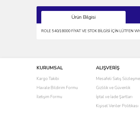
Ürün Bilgisi
ROLE 540/18000 FİYAT VE STOK BİLGİSİ İÇİN LÜTFEN 
Bu ürünün fiyat bilgisi, resim, ürün açıklamalarında 
Görüş ve önerileriniz için teşekkür ederiz.
KURUMSAL
ALIŞVERİŞ
Ürün resmi kalitesiz, bozuk veya görüntülenemiyo
Ürün açıklamasında eksik bilgiler bulunuyor.
Kargo Takibi
Mesafeli Satış Sözleşme
Ürün bilgilerinde hatalar bulunuyor.
Havale Bildirim Formu
Gizlilik ve Güvenlik
Ürün fiyatı diğer sitelerden daha pahalı.
İletişim Formu
İptal ve İade Şartları
Bu ürüne benzer farklı alternatifler olmalı.
Kişisel Veriler Politikası