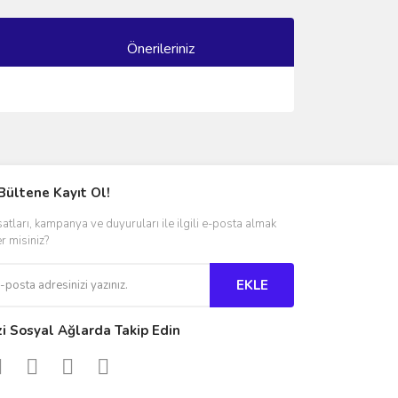
Önerileriniz
ımıza iletebilirsiniz.
Bültene Kayıt Ol!
satları, kampanya ve duyuruları ile ilgili e-posta almak
er misiniz?
EKLE
zi Sosyal Ağlarda Takip Edin