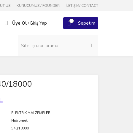
OUT US
KURUCUMUZ / FOUNDER
İLETİŞİM/ CONTACT
Üye Ol
Giriş Yap
Sepetim
/
40/18000
L
ELEKTRİK MALZEMELERİ
Hidromek
540/18000