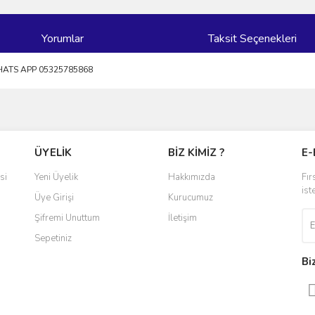
Yorumlar
Taksit Seçenekleri
WHATS APP 05325785868
ve diğer konularda yetersiz gördüğünüz noktaları öneri formunu kullanarak taraf
Bu ürüne ilk yorumu siz yapın!
ÜYELİK
BİZ KİMİZ ?
E-
r.
Yorum Yaz
si
Yeni Üyelik
Hakkımızda
Fır
ist
Üye Girişi
Kurucumuz
Şifremi Unuttum
İletişim
Sepetiniz
Bi