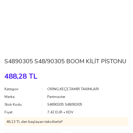
S4890305 S48/90305 BOOM KİLİT PİSTONU
488,28 TL
Kategori
ORİNG,KEÇE,TAMİR TAKIMLARI
Marka
Partmaster
Stok Kodu
S4890305 S48/90305
Fiyat
7,42 EUR + KDV
46,13 TL den başlayan taksitlerle!!