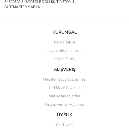
S4890305 S48/90305 BOOM KİLİT PİSTONU
PARTMASTER MARKA
Bu ürünün fiyat bilgisi, resim, ürün açıklamalarında ve diğer
konularda yetersiz gördüğünüz noktaları öneri formunu kullanarak
Bu ürüne ilk yorumu siz yapın!
KURUMSAL
tarafımıza iletebilirsiniz.
Görüş ve önerileriniz için teşekkür ederiz.
Kargo Takibi
Yorum Yaz
Havale Bildirim Formu
Ürün resmi kalitesiz, bozuk veya görüntülenemiyor.
İletişim Formu
Ürün açıklamasında eksik bilgiler bulunuyor.
Ürün bilgilerinde hatalar bulunuyor.
ALIŞVERİŞ
Ürün fiyatı diğer sitelerden daha pahalı.
Mesafeli Satış Sözleşmesi
Bu ürüne benzer farklı alternatifler olmalı.
Gizlilik ve Güvenlik
İptal ve İade Şartları
Kişisel Veriler Politikası
ÜYELİK
Gönder
Yeni Üyelik