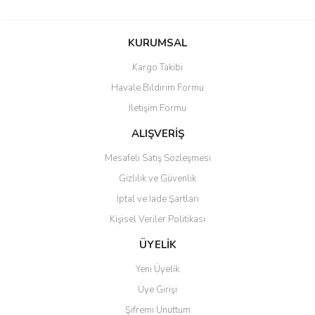
Bu ürünün fiyat bilgisi, resim, ürün açıklamalarında ve diğer
konularda yetersiz gördüğünüz noktaları öneri formunu kullanarak
Bu ürüne ilk yorumu siz yapın!
KURUMSAL
tarafımıza iletebilirsiniz.
Görüş ve önerileriniz için teşekkür ederiz.
Kargo Takibi
Yorum Yaz
Havale Bildirim Formu
Ürün resmi kalitesiz, bozuk veya görüntülenemiyor.
İletişim Formu
Ürün açıklamasında eksik bilgiler bulunuyor.
Ürün bilgilerinde hatalar bulunuyor.
ALIŞVERİŞ
Ürün fiyatı diğer sitelerden daha pahalı.
Mesafeli Satış Sözleşmesi
Bu ürüne benzer farklı alternatifler olmalı.
Gizlilik ve Güvenlik
İptal ve İade Şartları
Kişisel Veriler Politikası
ÜYELİK
Gönder
Yeni Üyelik
Üye Girişi
Şifremi Unuttum