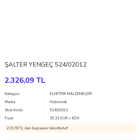
ŞALTER YENGEÇ 524/02012
2.326,09 TL
Kategori
ELEKTRİK MALZEMELERİ
Marka
Hidromek
Stok Kodu
524/02012
Fiyat
35,33 EUR + KDV
219,78 TL den başlayan taksitlerle!!