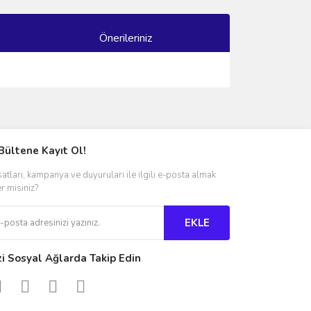
Önerileriniz
ımıza iletebilirsiniz.
Bültene Kayıt Ol!
satları, kampanya ve duyuruları ile ilgili e-posta almak
er misiniz?
EKLE
zi Sosyal Ağlarda Takip Edin