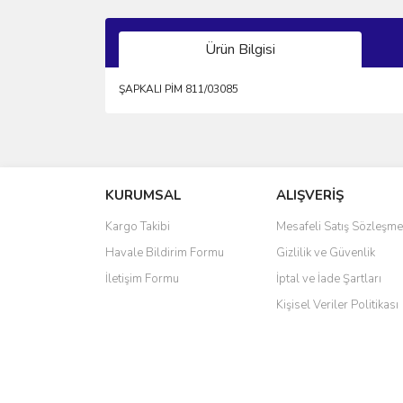
Ürün Bilgisi
ŞAPKALI PİM 811/03085
Bu ürünün fiyat bilgisi, resim, ürün açıklamalarında 
Görüş ve önerileriniz için teşekkür ederiz.
KURUMSAL
ALIŞVERİŞ
Ürün resmi kalitesiz, bozuk veya görüntülenemiyo
Ürün açıklamasında eksik bilgiler bulunuyor.
Kargo Takibi
Mesafeli Satış Sözleşme
Ürün bilgilerinde hatalar bulunuyor.
Havale Bildirim Formu
Gizlilik ve Güvenlik
Ürün fiyatı diğer sitelerden daha pahalı.
İletişim Formu
İptal ve İade Şartları
Bu ürüne benzer farklı alternatifler olmalı.
Kişisel Veriler Politikası