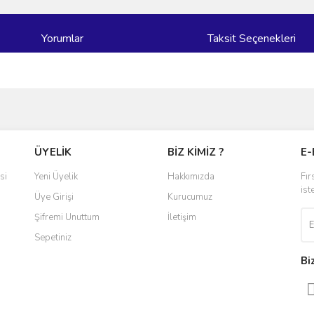
Yorumlar
Taksit Seçenekleri
ve diğer konularda yetersiz gördüğünüz noktaları öneri formunu kullanarak taraf
Bu ürüne ilk yorumu siz yapın!
ÜYELİK
BİZ KİMİZ ?
E-
r.
Yorum Yaz
si
Yeni Üyelik
Hakkımızda
Fır
ist
Üye Girişi
Kurucumuz
Şifremi Unuttum
İletişim
Sepetiniz
Bi