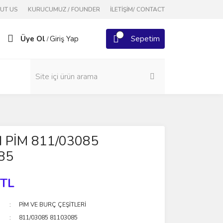
OUT US
KURUCUMUZ / FOUNDER
İLETİŞİM/ CONTACT
Üye Ol
Giriş Yap
Sepetim
/
 PİM 811/03085
85
 TL
PİM VE BURÇ ÇEŞİTLERİ
811/03085 81103085