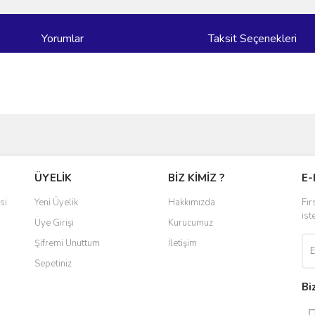
Yorumlar
Taksit Seçenekleri
ve diğer konularda yetersiz gördüğünüz noktaları öneri formunu kullanarak taraf
Bu ürüne ilk yorumu siz yapın!
ÜYELİK
BİZ KİMİZ ?
E-
r.
Yorum Yaz
si
Yeni Üyelik
Hakkımızda
Fır
ist
Üye Girişi
Kurucumuz
Şifremi Unuttum
İletişim
Sepetiniz
Bi