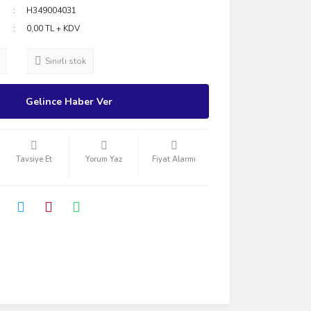
H349004031
0,00 TL + KDV
Sınırlı stok
Gelince Haber Ver
Tavsiye Et
Yorum Yaz
Fiyat Alarmı