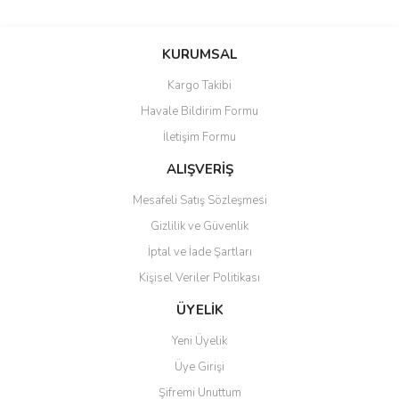
Bu ürünün fiyat bilgisi, resim, ürün açıklamalarında ve diğer
konularda yetersiz gördüğünüz noktaları öneri formunu kullanarak
Bu ürüne ilk yorumu siz yapın!
KURUMSAL
tarafımıza iletebilirsiniz.
Görüş ve önerileriniz için teşekkür ederiz.
Kargo Takibi
Yorum Yaz
Havale Bildirim Formu
Ürün resmi kalitesiz, bozuk veya görüntülenemiyor.
İletişim Formu
Ürün açıklamasında eksik bilgiler bulunuyor.
Ürün bilgilerinde hatalar bulunuyor.
ALIŞVERİŞ
Ürün fiyatı diğer sitelerden daha pahalı.
Mesafeli Satış Sözleşmesi
Bu ürüne benzer farklı alternatifler olmalı.
Gizlilik ve Güvenlik
İptal ve İade Şartları
Kişisel Veriler Politikası
ÜYELİK
Gönder
Yeni Üyelik
Üye Girişi
Şifremi Unuttum