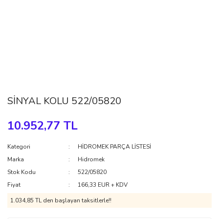
SİNYAL KOLU 522/05820
10.952,77 TL
Kategori
HİDROMEK PARÇA LİSTESİ
Marka
Hidromek
Stok Kodu
522/05820
Fiyat
166,33 EUR + KDV
1.034,85 TL den başlayan taksitlerle!!