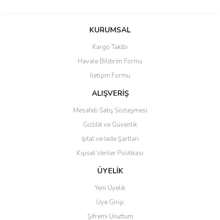
Bu ürünün fiyat bilgisi, resim, ürün açıklamalarında ve diğer
konularda yetersiz gördüğünüz noktaları öneri formunu kullanarak
Bu ürüne ilk yorumu siz yapın!
KURUMSAL
tarafımıza iletebilirsiniz.
Görüş ve önerileriniz için teşekkür ederiz.
Kargo Takibi
Yorum Yaz
Havale Bildirim Formu
Ürün resmi kalitesiz, bozuk veya görüntülenemiyor.
İletişim Formu
Ürün açıklamasında eksik bilgiler bulunuyor.
Ürün bilgilerinde hatalar bulunuyor.
ALIŞVERİŞ
Ürün fiyatı diğer sitelerden daha pahalı.
Mesafeli Satış Sözleşmesi
Bu ürüne benzer farklı alternatifler olmalı.
Gizlilik ve Güvenlik
İptal ve İade Şartları
Kişisel Veriler Politikası
ÜYELİK
Gönder
Yeni Üyelik
Üye Girişi
Şifremi Unuttum