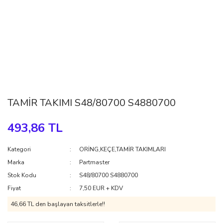
TAMİR TAKIMI S48/80700 S4880700
493,86 TL
Kategori
ORİNG,KEÇE,TAMİR TAKIMLARI
Marka
Partmaster
Stok Kodu
S48/80700 S4880700
Fiyat
7,50 EUR + KDV
46,66 TL den başlayan taksitlerle!!