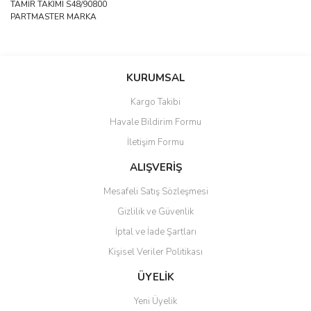
TAMİR TAKIMI S48/90800
PARTMASTER MARKA
Bu ürünün fiyat bilgisi, resim, ürün açıklamalarında ve diğer
konularda yetersiz gördüğünüz noktaları öneri formunu kullanarak
Bu ürüne ilk yorumu siz yapın!
KURUMSAL
tarafımıza iletebilirsiniz.
Görüş ve önerileriniz için teşekkür ederiz.
Kargo Takibi
Yorum Yaz
Havale Bildirim Formu
Ürün resmi kalitesiz, bozuk veya görüntülenemiyor.
İletişim Formu
Ürün açıklamasında eksik bilgiler bulunuyor.
Ürün bilgilerinde hatalar bulunuyor.
ALIŞVERİŞ
Ürün fiyatı diğer sitelerden daha pahalı.
Mesafeli Satış Sözleşmesi
Bu ürüne benzer farklı alternatifler olmalı.
Gizlilik ve Güvenlik
İptal ve İade Şartları
Kişisel Veriler Politikası
ÜYELİK
Gönder
Yeni Üyelik