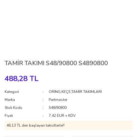
TAMİR TAKIMI S48/90800 S4890800
488,28 TL
Kategori
ORİNG,KEÇE,TAMİR TAKIMLARI
Marka
Partmaster
Stok Kodu
S48/90800
Fiyat
7,42 EUR + KDV
46,13 TL den başlayan taksitlerle!!