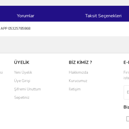
Yorumlar
Taksit Seçenekleri
 APP 05325785868
ve diğer konularda yetersiz gördüğünüz noktaları öneri formunu kullanarak taraf
Bu ürüne ilk yorumu siz yapın!
ÜYELİK
BİZ KİMİZ ?
E-
r.
Yorum Yaz
si
Yeni Üyelik
Hakkımızda
Fır
ist
Üye Girişi
Kurucumuz
Şifremi Unuttum
İletişim
Sepetiniz
Bi