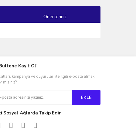
Önerileriniz
ımıza iletebilirsiniz.
Bültene Kayıt Ol!
satları, kampanya ve duyuruları ile ilgili e-posta almak
er misiniz?
EKLE
zi Sosyal Ağlarda Takip Edin