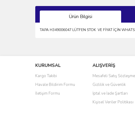
Ürün Bilgisi
TAPA H349006047 LÜTFEN STOK VE FİYAT İÇİN WHATS
Bu ürünün fiyat bilgisi, resim, ürün açıklamalarında 
Görüş ve önerileriniz için teşekkür ederiz.
KURUMSAL
ALIŞVERİŞ
Ürün resmi kalitesiz, bozuk veya görüntülenemiyo
Ürün açıklamasında eksik bilgiler bulunuyor.
Kargo Takibi
Mesafeli Satış Sözleşme
Ürün bilgilerinde hatalar bulunuyor.
Havale Bildirim Formu
Gizlilik ve Güvenlik
Ürün fiyatı diğer sitelerden daha pahalı.
İletişim Formu
İptal ve İade Şartları
Bu ürüne benzer farklı alternatifler olmalı.
Kişisel Veriler Politikası