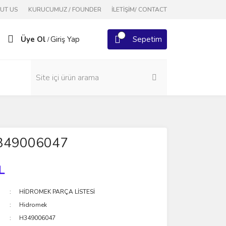
OUT US
KURUCUMUZ / FOUNDER
İLETİŞİM/ CONTACT
Üye Ol
Giriş Yap
Sepetim
/
349006047
L
HİDROMEK PARÇA LİSTESİ
Hidromek
H349006047