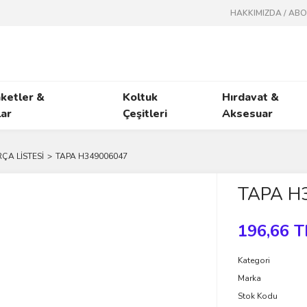
HAKKIMIZDA / AB
ketler &
Koltuk
Hırdavat &
ar
Çeşitleri
Aksesuar
ÇA LİSTESİ
TAPA H349006047
TAPA H
196,66 T
Kategori
Marka
Stok Kodu