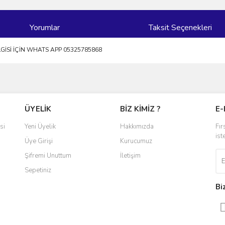
Yorumlar
Taksit Seçenekleri
LGİSİ İÇİN WHATS APP 05325785868
ve diğer konularda yetersiz gördüğünüz noktaları öneri formunu kullanarak taraf
Bu ürüne ilk yorumu siz yapın!
ÜYELİK
BİZ KİMİZ ?
E-
r.
Yorum Yaz
si
Yeni Üyelik
Hakkımızda
Fır
ist
Üye Girişi
Kurucumuz
Şifremi Unuttum
İletişim
Sepetiniz
Bi