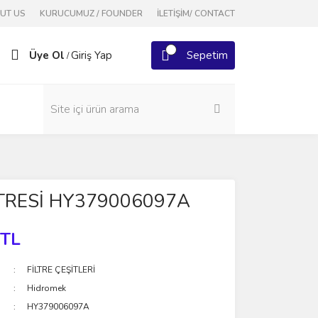
OUT US
KURUCUMUZ / FOUNDER
İLETİŞİM/ CONTACT
Üye Ol
Giriş Yap
Sepetim
/
LTRESİ HY379006097A
 TL
FİLTRE ÇEŞİTLERİ
Hidromek
HY379006097A