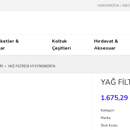
HAKKIMIZDA / AB
ketler &
Koltuk
Hırdavat &
ar
Çeşitleri
Aksesuar
Rİ
YAĞ FİLTRESİ HY379006097A
YAĞ Fİ
1.675,29
Kategori
Marka
Stok Kodu