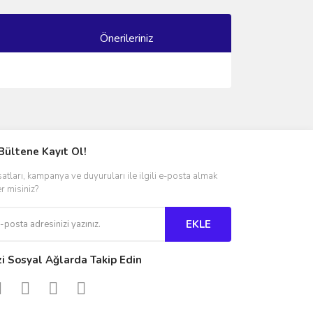
Önerileriniz
ımıza iletebilirsiniz.
Bültene Kayıt Ol!
satları, kampanya ve duyuruları ile ilgili e-posta almak
er misiniz?
EKLE
zi Sosyal Ağlarda Takip Edin