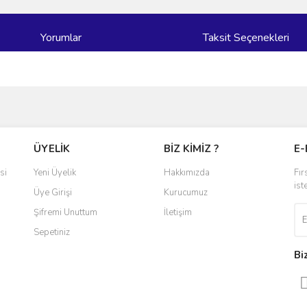
Yorumlar
Taksit Seçenekleri
ve diğer konularda yetersiz gördüğünüz noktaları öneri formunu kullanarak taraf
Bu ürüne ilk yorumu siz yapın!
ÜYELİK
BİZ KİMİZ ?
E-
r.
Yorum Yaz
si
Yeni Üyelik
Hakkımızda
Fır
ist
Üye Girişi
Kurucumuz
Şifremi Unuttum
İletişim
Sepetiniz
Bi