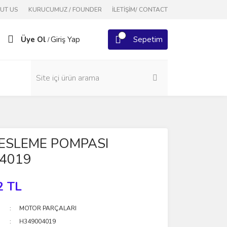
OUT US
KURUCUMUZ / FOUNDER
İLETİŞİM/ CONTACT
Üye Ol
Giriş Yap
Sepetim
/
BESLEME POMPASI
4019
2 TL
MOTOR PARÇALARI
H349004019