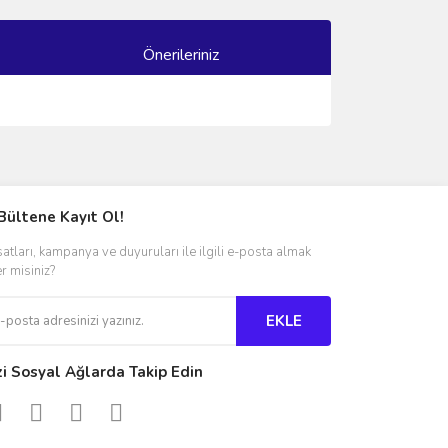
Önerileriniz
ımıza iletebilirsiniz.
Bültene Kayıt Ol!
satları, kampanya ve duyuruları ile ilgili e-posta almak
er misiniz?
EKLE
zi Sosyal Ağlarda Takip Edin