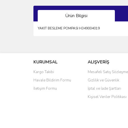
Ürün Bilgisi
YAKIT BESLEME POMPASI H349004019
Bu ürünün fiyat bilgisi, resim, ürün açıklamalarında 
Görüş ve önerileriniz için teşekkür ederiz.
KURUMSAL
ALIŞVERİŞ
Ürün resmi kalitesiz, bozuk veya görüntülenemiyo
Ürün açıklamasında eksik bilgiler bulunuyor.
Kargo Takibi
Mesafeli Satış Sözleşme
Ürün bilgilerinde hatalar bulunuyor.
Havale Bildirim Formu
Gizlilik ve Güvenlik
Ürün fiyatı diğer sitelerden daha pahalı.
İletişim Formu
İptal ve İade Şartları
Bu ürüne benzer farklı alternatifler olmalı.
Kişisel Veriler Politikası