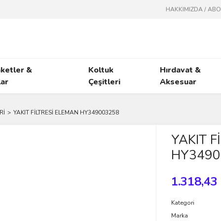
HAKKIMIZDA / AB
ketler &
Koltuk
Hırdavat &
ar
Çeşitleri
Aksesuar
Rİ
YAKIT FİLTRESİ ELEMAN HY349003258
YAKIT F
HY3490
1.318,43
Kategori
Marka