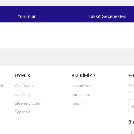
Yorumlar
Taksit Seçenekleri
ve diğer konularda yetersiz gördüğünüz noktaları öneri formunu kullanarak taraf
Bu ürüne ilk yorumu siz yapın!
ÜYELİK
BİZ KİMİZ ?
E-
r.
Yorum Yaz
si
Yeni Üyelik
Hakkımızda
Fır
ist
Üye Girişi
Kurucumuz
Şifremi Unuttum
İletişim
Sepetiniz
Bi