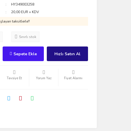
HY349003258
20,00 EUR + KDV
layan taksitlerle!!
Sınırlı stok
Sepete Ekle
Hızlı Satın Al
Tavsiye Et
Yorum Yaz
Fiyat Alarmı