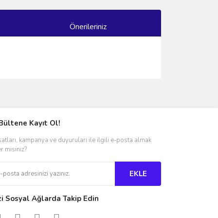
Önerileriniz
ımıza iletebilirsiniz.
Bültene Kayıt Ol!
satları, kampanya ve duyuruları ile ilgili e-posta almak
er misiniz?
EKLE
zi Sosyal Ağlarda Takip Edin