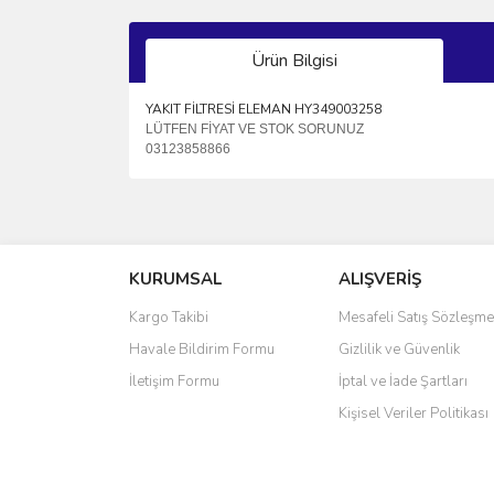
Ürün Bilgisi
YAKIT FİLTRESİ ELEMAN HY349003258
LÜTFEN FİYAT VE STOK SORUNUZ
03123858866
Bu ürünün fiyat bilgisi, resim, ürün açıklamalarında 
Görüş ve önerileriniz için teşekkür ederiz.
KURUMSAL
ALIŞVERİŞ
Ürün resmi kalitesiz, bozuk veya görüntülenemiyo
Ürün açıklamasında eksik bilgiler bulunuyor.
Kargo Takibi
Mesafeli Satış Sözleşme
Ürün bilgilerinde hatalar bulunuyor.
Havale Bildirim Formu
Gizlilik ve Güvenlik
Ürün fiyatı diğer sitelerden daha pahalı.
İletişim Formu
İptal ve İade Şartları
Bu ürüne benzer farklı alternatifler olmalı.
Kişisel Veriler Politikası