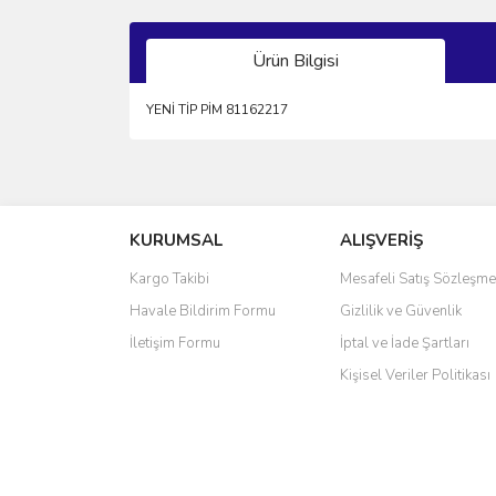
Ürün Bilgisi
YENİ TİP PİM 81162217
Bu ürünün fiyat bilgisi, resim, ürün açıklamalarında 
Görüş ve önerileriniz için teşekkür ederiz.
KURUMSAL
ALIŞVERİŞ
Ürün resmi kalitesiz, bozuk veya görüntülenemiyo
Ürün açıklamasında eksik bilgiler bulunuyor.
Kargo Takibi
Mesafeli Satış Sözleşme
Ürün bilgilerinde hatalar bulunuyor.
Havale Bildirim Formu
Gizlilik ve Güvenlik
Ürün fiyatı diğer sitelerden daha pahalı.
İletişim Formu
İptal ve İade Şartları
Bu ürüne benzer farklı alternatifler olmalı.
Kişisel Veriler Politikası