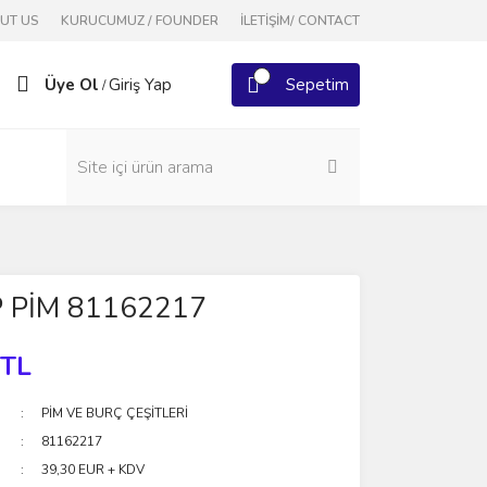
OUT US
KURUCUMUZ / FOUNDER
İLETİŞİM/ CONTACT
Üye Ol
Giriş Yap
Sepetim
/
P PİM 81162217
 TL
PİM VE BURÇ ÇEŞİTLERİ
81162217
39,30 EUR + KDV