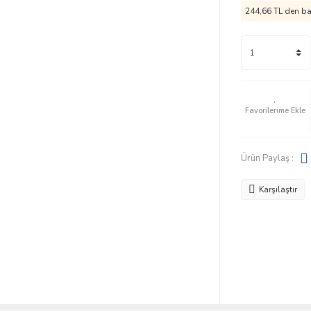
244,66 TL den baş
Ürün Paylaş :
Karşılaştır