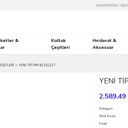
HAKKIMIZDA / AB
ketler &
Koltuk
Hırdavat &
ar
Çeşitleri
Aksesuar
EŞİTLERİ
YENİ TİP PİM 81162217
YENİ Tİ
2.589,49
Kategori
Stok Kodu
Fiyat