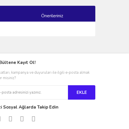
Önerileriniz
ımıza iletebilirsiniz.
Bültene Kayıt Ol!
satları, kampanya ve duyuruları ile ilgili e-posta almak
er misiniz?
EKLE
zi Sosyal Ağlarda Takip Edin