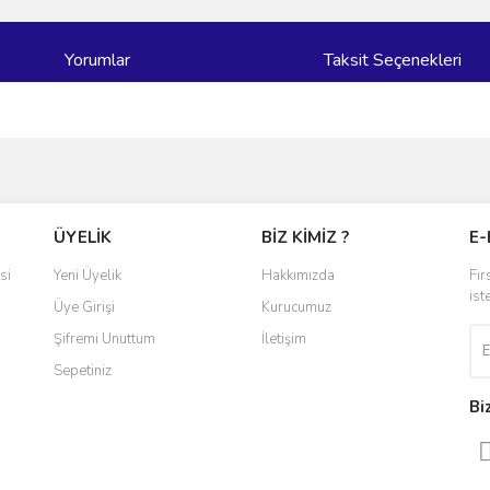
Yorumlar
Taksit Seçenekleri
ve diğer konularda yetersiz gördüğünüz noktaları öneri formunu kullanarak taraf
Bu ürüne ilk yorumu siz yapın!
ÜYELİK
BİZ KİMİZ ?
E-
r.
Yorum Yaz
si
Yeni Üyelik
Hakkımızda
Fır
ist
Üye Girişi
Kurucumuz
Şifremi Unuttum
İletişim
Sepetiniz
Bi